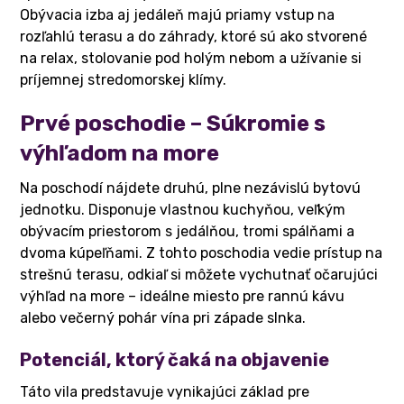
Obývacia izba aj jedáleň majú priamy vstup na
rozľahlú terasu a do záhrady, ktoré sú ako stvorené
na relax, stolovanie pod holým nebom a užívanie si
príjemnej stredomorskej klímy.
Prvé poschodie – Súkromie s
výhľadom na more
Na poschodí nájdete druhú, plne nezávislú bytovú
jednotku. Disponuje vlastnou kuchyňou, veľkým
obývacím priestorom s jedálňou, tromi spálňami a
dvoma kúpeľňami. Z tohto poschodia vedie prístup na
strešnú terasu, odkiaľ si môžete vychutnať očarujúci
výhľad na more – ideálne miesto pre rannú kávu
alebo večerný pohár vína pri západe slnka.
Potenciál, ktorý čaká na objavenie
Táto vila predstavuje vynikajúci základ pre