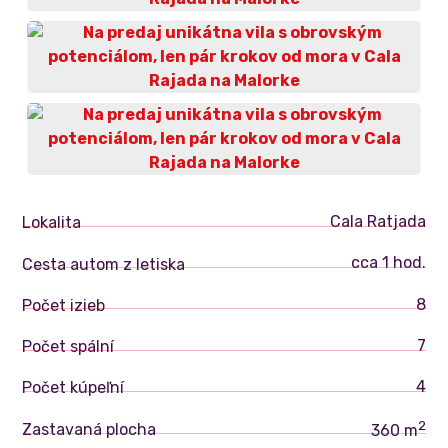
Cala Ratjada
Lokalita
cca 1 hod.
Cesta autom z letiska
8
Počet izieb
7
Počet spální
4
Počet kúpeľní
2
Zastavaná plocha
360 m