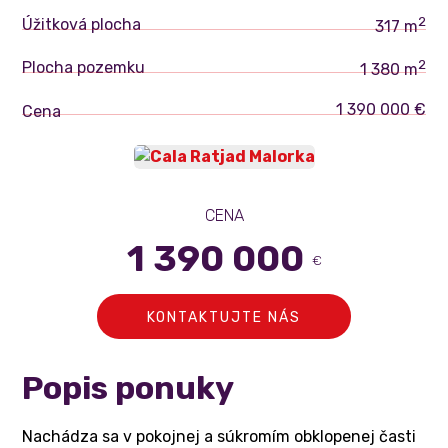
2
Úžitková plocha
317 m
2
Plocha pozemku
1 380 m
1 390 000 €
Cena
CENA
1 390 000
€
KONTAKTUJTE NÁS
Popis ponuky
Nachádza sa v pokojnej a súkromím obklopenej časti