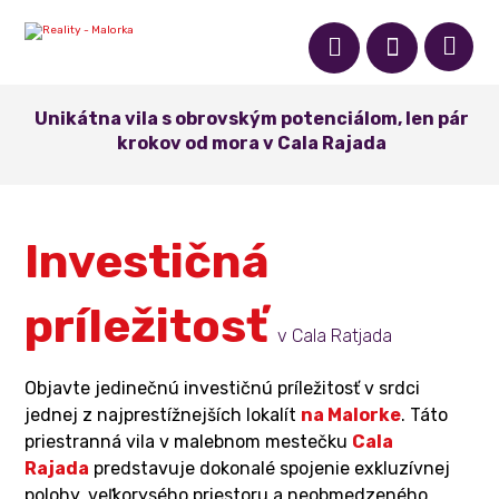
Unikátna vila s obrovským potenciálom, len pár
krokov od mora v Cala Rajada
Investičná
príležitosť
v Cala Ratjada
Objavte jedinečnú investičnú príležitosť v srdci
jednej z najprestížnejších lokalít
na Malorke
. Táto
priestranná vila v malebnom mestečku
Cala
Rajada
predstavuje dokonalé spojenie exkluzívnej
polohy, veľkorysého priestoru a neobmedzeného