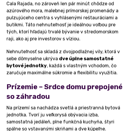
Cala Rajada, no zároveň len pár minút chôdze od
azúrového mora, malebnej prímorskej promenády a
pulzujúceho centra s vyhlásenými reštauráciami a
butikmi. Táto nehnuteľnosť je ideálnou voľbou pre
tých, ktorí hľadajú trvalé bývanie v stredomorskom
raji, ako aj pre investorov s víziou.
Nehnuteľnosť sa skladá z dvojpodlažnej vily, ktorá v
sebe dômyselne ukrýva
dve úplne samostatné
bytové jednotky
, každá s vlastným vchodom, čo
zaručuje maximálne súkromie a flexibilitu využitia.
Prízemie – Srdce domu prepojené
so záhradou
Na prízemí sa nachádza svetlá a priestranná bytová
jednotka. Tvorí ju veľkorysá obývacia izba,
samostatná jedáleň, plne funkčná kuchyňa, štyri
spálne so vstavanými skriňami a dve kúpeľne.