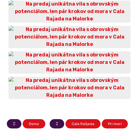
Domy
Cala Ratjada
Pri mori