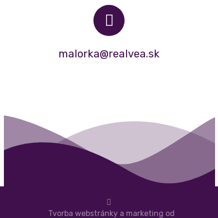
malorka@realvea.sk
Tvorba webstránky a marketing od