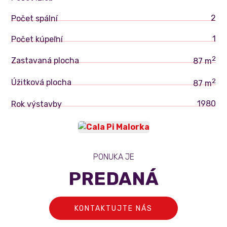
2
Počet spální
1
Počet kúpeľní
2
Zastavaná plocha
87 m
2
Úžitková plocha
87 m
1980
Rok výstavby
PONUKA JE
PREDANÁ
KONTAKTUJTE NÁS