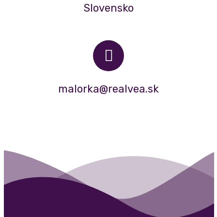
Slovensko
malorka@realvea.sk