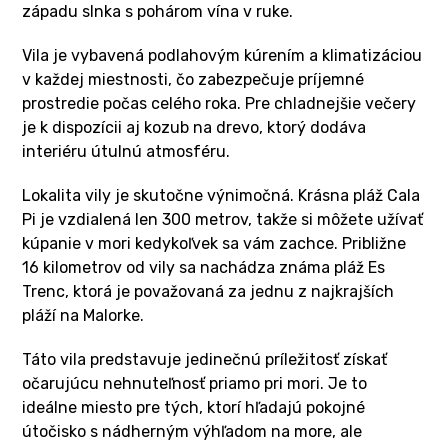
západu slnka s pohárom vína v ruke.
Vila je vybavená podlahovým kúrením a klimatizáciou
v každej miestnosti, čo zabezpečuje príjemné
prostredie počas celého roka. Pre chladnejšie večery
je k dispozícii aj kozub na drevo, ktorý dodáva
interiéru útulnú atmosféru.
Lokalita vily je skutočne výnimočná. Krásna pláž Cala
Pi je vzdialená len 300 metrov, takže si môžete užívať
kúpanie v mori kedykoľvek sa vám zachce. Približne
16 kilometrov od vily sa nachádza známa pláž Es
Trenc, ktorá je považovaná za jednu z najkrajších
pláží na Malorke.
Táto vila predstavuje jedinečnú príležitosť získať
očarujúcu nehnuteľnosť priamo pri mori. Je to
ideálne miesto pre tých, ktorí hľadajú pokojné
útočisko s nádherným výhľadom na more, ale