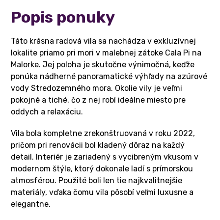
Popis ponuky
Táto krásna radová vila sa nachádza v exkluzívnej
lokalite priamo pri mori v malebnej zátoke Cala Pi na
Malorke. Jej poloha je skutočne výnimočná, keďže
ponúka nádherné panoramatické výhľady na azúrové
vody Stredozemného mora. Okolie vily je veľmi
pokojné a tiché, čo z nej robí ideálne miesto pre
oddych a relaxáciu.
Vila bola kompletne zrekonštruovaná v roku 2022,
pričom pri renovácii bol kladený dôraz na každý
detail. Interiér je zariadený s vycibreným vkusom v
modernom štýle, ktorý dokonale ladí s prímorskou
atmosférou. Použité boli len tie najkvalitnejšie
materiály, vďaka čomu vila pôsobí veľmi luxusne a
elegantne.