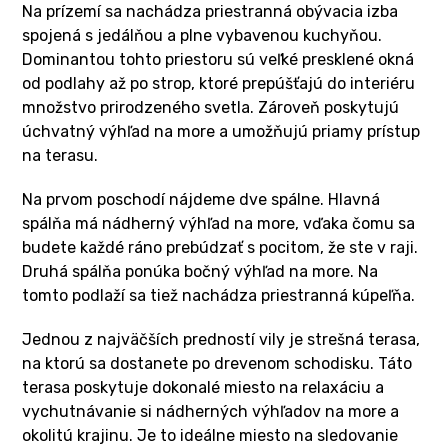
Na prízemí sa nachádza priestranná obývacia izba
spojená s jedálňou a plne vybavenou kuchyňou.
Dominantou tohto priestoru sú veľké presklené okná
od podlahy až po strop, ktoré prepúšťajú do interiéru
množstvo prirodzeného svetla. Zároveň poskytujú
úchvatný výhľad na more a umožňujú priamy prístup
na terasu.
Na prvom poschodí nájdeme dve spálne. Hlavná
spálňa má nádherný výhľad na more, vďaka čomu sa
budete každé ráno prebúdzať s pocitom, že ste v raji.
Druhá spálňa ponúka bočný výhľad na more. Na
tomto podlaží sa tiež nachádza priestranná kúpeľňa.
Jednou z najväčších predností vily je strešná terasa,
na ktorú sa dostanete po drevenom schodisku. Táto
terasa poskytuje dokonalé miesto na relaxáciu a
vychutnávanie si nádherných výhľadov na more a
okolitú krajinu. Je to ideálne miesto na sledovanie