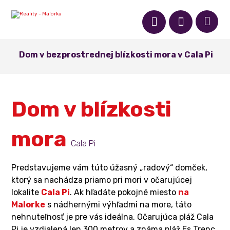
Dom v bezprostrednej blízkosti mora v Cala Pi
Dom v blízkosti
mora
Cala Pi
Predstavujeme vám túto úžasný „radový“ domček,
ktorý sa nachádza priamo pri mori v očarujúcej
lokalite
Cala Pi
. Ak hľadáte pokojné miesto
na
Malorke
s nádhernými výhľadmi na more, táto
nehnuteľnosť je pre vás ideálna. Očarujúca pláž Cala
Pi je vzdialená len 300 metrov a známa pláž Es Trenc