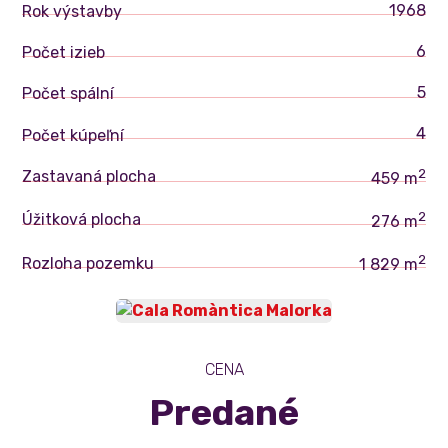
1968
Rok výstavby
6
Počet izieb
5
Počet spální
4
Počet kúpeľní
2
Zastavaná plocha
459 m
2
Úžitková plocha
276 m
2
Rozloha pozemku
1 829 m
CENA
Predané