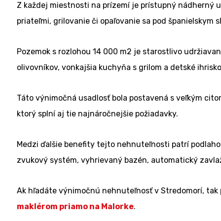
Z každej miestnosti na prízemí je prístupný nádherný u
priateľmi, grilovanie či opaľovanie sa pod španielskym
Pozemok s rozlohou 14 000 m2 je starostlivo udržiav
olivovníkov, vonkajšia kuchyňa s grilom a detské ihrisk
Táto výnimočná usadlosť bola postavená s veľkým citom p
ktorý splní aj tie najnáročnejšie požiadavky.
Medzi ďalšie benefity tejto nehnuteľnosti patrí podlah
zvukový systém, vyhrievaný bazén, automatický zavlažo
Ak hľadáte výnimočnú nehnuteľnosť v Stredomorí, tak p
maklérom priamo na Malorke
.