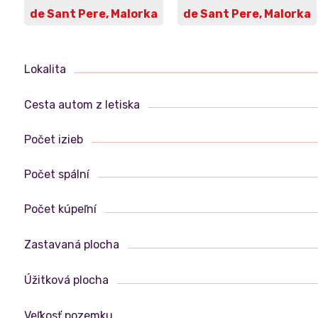
Lokalita
Cesta autom z letiska
Počet izieb
Počet spální
Počet kúpeľní
Zastavaná plocha
Úžitková plocha
Veľkosť pozemku