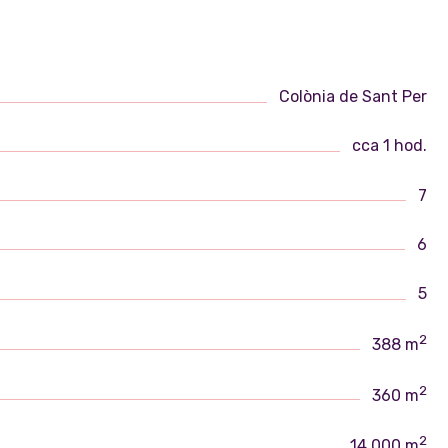
Colònia de Sant Per
cca 1 hod.
7
6
5
2
388 m
2
360 m
2
14 000 m