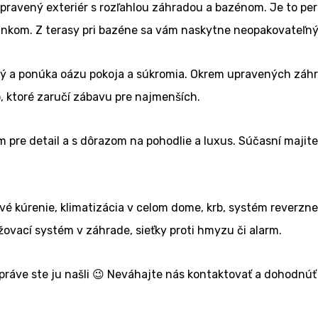
pravený exteriér s rozľahlou záhradou a bazénom. Je to per
 slnkom. Z terasy pri bazéne sa vám naskytne neopakovateľn
aný a ponúka oázu pokoja a súkromia. Okrem upravených zá
o, ktoré zaručí zábavu pre najmenších.
re detail a s dôrazom na pohodlie a luxus. Súčasní majitelia
ové kúrenie, klimatizácia v celom dome, krb, systém reverzn
vací systém v záhrade, sieťky proti hmyzu či alarm.
ráve ste ju našli 😉 Neváhajte nás kontaktovať a dohodnúť