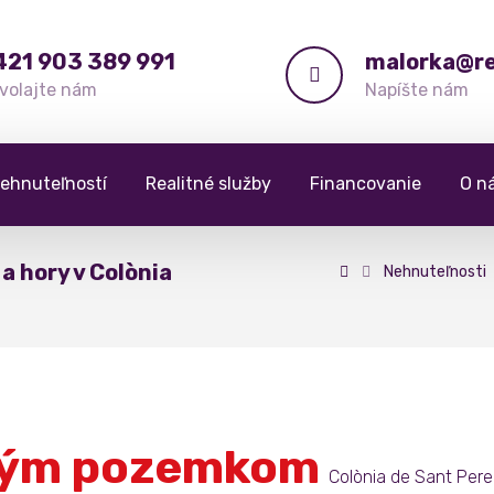
421 903 389 991
malorka@re
volajte nám
Napíšte nám
ehnuteľností
Realitné služby
Financovanie
O n
a hory v Colònia
Nehnuteľnosti
ľkým pozemkom
Colònia de Sant Pere