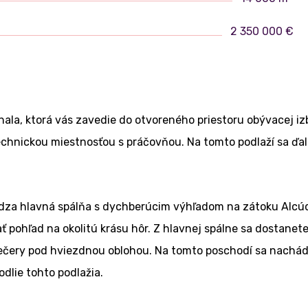
2 350 000 €
 hala, ktorá vás zavedie do otvoreného priestoru obývacej 
echnickou miestnosťou s práčovňou. Na tomto podlaží sa ďal
za hlavná spálňa s dychberúcim výhľadom na zátoku Alcúdia
pohľad na okolitú krásu hôr. Z hlavnej spálne sa dostanete
čery pod hviezdnou oblohou. Na tomto poschodí sa nachádza
dlie tohto podlažia.