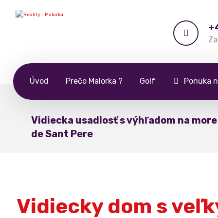
+
Za
Úvod
Prečo Malorka ?
Golf
Ponuka n
Vidiecka usadlosť s výhľadom na more 
de Sant Pere
Vidiecky dom s ve